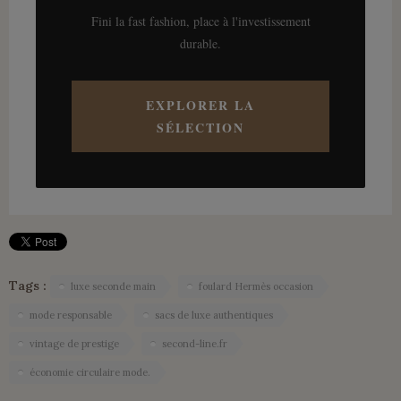
Fini la fast fashion, place à l'investissement
durable.
EXPLORER LA
SÉLECTION
Tags :
luxe seconde main
foulard Hermès occasion
mode responsable
sacs de luxe authentiques
vintage de prestige
second-line.fr
économie circulaire mode.