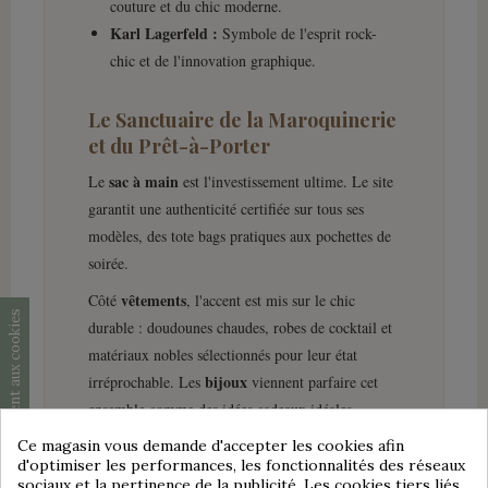
couture et du chic moderne.
Karl Lagerfeld :
Symbole de l'esprit rock-
chic et de l'innovation graphique.
Le Sanctuaire de la Maroquinerie
et du Prêt-à-Porter
sac à main
Le
est l'investissement ultime. Le site
garantit une authenticité certifiée sur tous ses
modèles, des tote bags pratiques aux pochettes de
soirée.
vêtements
Côté
, l'accent est mis sur le chic
Consentement aux cookies
durable : doudounes chaudes, robes de cocktail et
matériaux nobles sélectionnés pour leur état
bijoux
irréprochable. Les
viennent parfaire cet
ensemble comme des idées cadeaux idéales.
Ce magasin vous demande d'accepter les cookies afin
d'optimiser les performances, les fonctionnalités des réseaux
sociaux et la pertinence de la publicité. Les cookies tiers liés