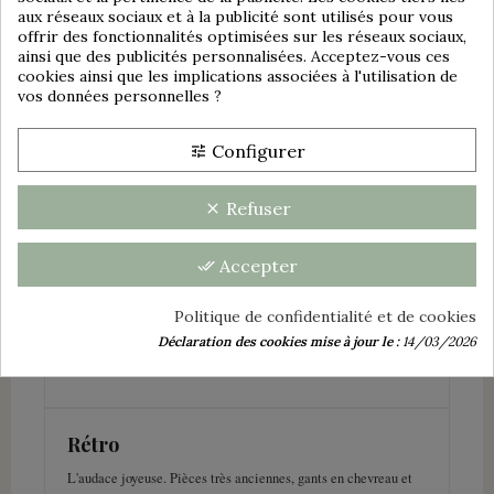
aux réseaux sociaux et à la publicité sont utilisés pour vous
group_work
offrir des fonctionnalités optimisées sur les réseaux sociaux,
🎨 Le Voyage au Cœur des
ainsi que des publicités personnalisées. Acceptez-vous ces
cookies ainsi que les implications associées à l'utilisation de
Styles
vos données personnelles ?
Configurer
tune
Contemporain
L'élégance du présent. Coupes épurées et esthétique moderne
Refuser
clear
pour un vestiaire chic et actif.
Accepter
done_all
Vintage
Politique de confidentialité et de cookies
Pièces de plus de 20 ans. Qualité de confection supérieure et
Déclaration des cookies mise à jour le :
14/03/2026
exclusivité garantie.
Rétro
L'audace joyeuse. Pièces très anciennes, gants en chevreau et