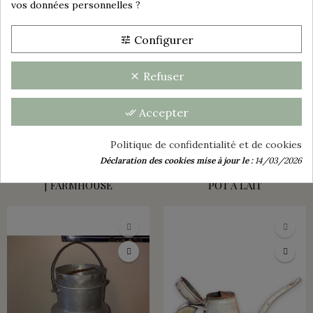
vos données personnelles ?
Configurer
tune
Refuser
clear
Accepter
done_all
VENDU
VENDU
Politique de confidentialité et de cookies
ANCIEN SEAU | ZINC
ANCIEN GRAND BIDON À
Déclaration des cookies mise à jour le :
14/03/2026
GALVANISÉ | SEAU DE PUITS
LAIT JAPY | ANCIEN GRAND
| FARMHOUSE
POT À LAIT