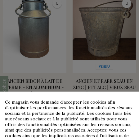
VENDU
ANCIEN BIDON À LAIT DE
ANCIEN ET RARE SEAU EN
Consentement aux cookies
FERME - EN ALUMINIUM -
ZINC | PTT ALC | VIEUX SEAU
BIDON À LAIT JAPY
| SEAU DE PUITS
Ce magasin vous demande d'accepter les cookies afin
45,00 €
d'optimiser les performances, les fonctionnalités des réseaux
sociaux et la pertinence de la publicité. Les cookies tiers liés
aux réseaux sociaux et à la publicité sont utilisés pour vous
offrir des fonctionnalités optimisées sur les réseaux sociaux,
ainsi que des publicités personnalisées. Acceptez-vous ces
group_work
cookies ainsi que les implications associées à l'utilisation de