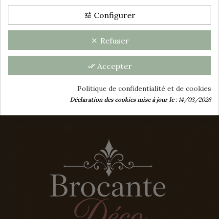
Consentement aux cookies
ANCIEN PETIT MEUBLE
MURAL À 6 TIROIRS
Configurer
tune
Affichage 1-1 de 1 article(s)
Refuser
clear
group_work
Accepter
done_all
Politique de confidentialité et de cookies
Déclaration des cookies mise à jour le :
14/03/2026