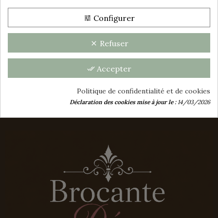
Consentement aux cookies
ÉPONGE ANCIENNES - A
FRANGES
Configurer
tune
Affichage 1-1 de 1 article(s)
Refuser
clear
group_work
Accepter
done_all
Politique de confidentialité et de cookies
Déclaration des cookies mise à jour le :
14/03/2026