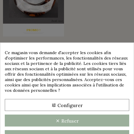
PROMO !
SULFURE PRESSE PAPIER EN
CRISTAL DE SÈVRES AVEC
Ce magasin vous demande d'accepter les cookies afin
PERSONNAGE
d'optimiser les performances, les fonctionnalités des réseaux
sociaux et la pertinence de la publicité. Les cookies tiers liés
80,00 €
40,00 €
aux réseaux sociaux et à la publicité sont utilisés pour vous
offrir des fonctionnalités optimisées sur les réseaux sociaux,
Consentement aux cookies
Affichage 1-1 de 1 article(s)
ainsi que des publicités personnalisées. Acceptez-vous ces
cookies ainsi que les implications associées à l'utilisation de
vos données personnelles ?
Configurer
tune
Refuser
clear
group_work