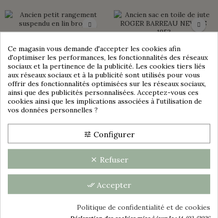
ANCIEN PETIT RANGEMENT
Ce magasin vous demande d'accepter les cookies afin
ANCIEN SAC EN TOILE DE
SUSPENDU EN LIN BRODÉ
Consentement aux cookies
d'optimiser les performances, les fonctionnalités des réseaux
JUTE ROGER BARREAU
FAIT MAIN
sociaux et la pertinence de la publicité. Les cookies tiers liés
NEVERS 1953
30,00 €
aux réseaux sociaux et à la publicité sont utilisés pour vous
29,00 €
offrir des fonctionnalités optimisées sur les réseaux sociaux,
ainsi que des publicités personnalisées. Acceptez-vous ces
cookies ainsi que les implications associées à l'utilisation de
vos données personnelles ?
ANCIEN SAC EN TOILE DE
ANCIENS SACS EN TOILE DE
group_work
Configurer
tune
JUTE | CFS
JUTE | SOPECOBA | FONCÉ
OU DÉLAVÉ
20,00 €
Refuser
clear
20,00 €
Foncé
Délavé
Accepter
done_all
VENDU
VENDU
Politique de confidentialité et de cookies
Déclaration des cookies mise à jour le :
14/03/2026