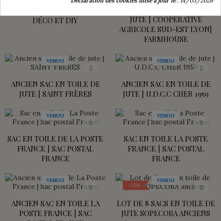
SAC EN TOILE DE JUTE |
ANCIEN SAC EN TOILE DE
RENO | HYPERPHOSPHATE |
JUTE | COOPÉRATIVE
DÉCO ET DIY
AGRICOLE SUD-EST LYON|
FARMHOUSE
VENDU
VENDU
ANCIEN SAC EN TOILE DE
ANCIEN SAC EN TOILE DE
JUTE | SAINT FRÈRES
JUTE | U.D.C.C CHER 1959
VENDU
VENDU
SAC EN TOILE DE LA POSTE
SAC EN TOILE LA POSTE
FRANCE | SAC POSTAL
FRANCE | SAC POSTAL
FRANCE
FRANCE
VENDU
VENDU
-25%
ANCIEN SAC EN TOILE LA
LOT DE 8 SACS EN TOILE DE
POSTE FRANCE | SAC
JUTE SOPECOBA ANCIENS