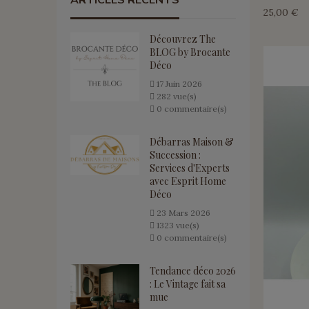
ARTICLES RÉCENTS
25,00 €
Découvrez The
BLOG by Brocante
Déco
17
Juin
2026
282 vue(s)
0 commentaire(s)
Débarras Maison &
Succession :
Services d'Experts
avec Esprit Home
Déco
23
Mars
2026
1323 vue(s)
0 commentaire(s)
Tendance déco 2026
: Le Vintage fait sa
mue