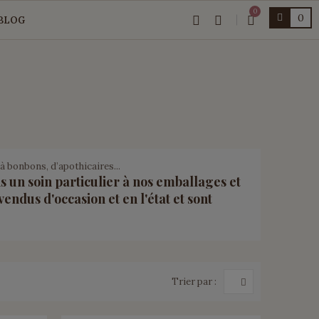
0
0
BLOG
à bonbons, d’apothicaires...
 un soin particulier à nos emballages et
 vendus d'occasion et en l'état et sont
Trier par :