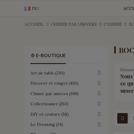
FR
ACCU
ACCUEIL
CHINER PAR UNIVERS
CUISINE
B
BOC
♔ E-BOUTIQUE
Découvr
Art de table
230
Nous 
ce qu
Décorer et ranger
493
susce
Chiner par univers
398
Collectionner
263
DIY et couture
58
Le Dressing
24