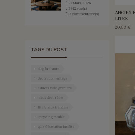
21
Mars
2026
5912 vue(s)
ANCIEN B
0 commentaire(s)
LITRE
20,00 €
TAGS DU POST
blog brocante
décoration vintage
astuces vide-greniers
idées déco rétro
IKEA hack français
upcycling meuble
quiz décoration insolite