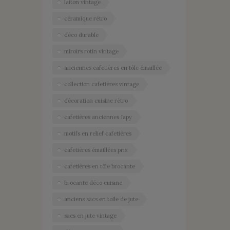
laiton vintage
céramique rétro
déco durable
miroirs rotin vintage
anciennes cafetières en tôle émaillée
collection cafetières vintage
décoration cuisine rétro
cafetières anciennes Japy
motifs en relief cafetières
cafetières émaillées prix
cafetières en tôle brocante
brocante déco cuisine
anciens sacs en toile de jute
sacs en jute vintage