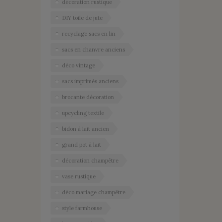
décoration rustique
DIY toile de jute
recyclage sacs en lin
sacs en chanvre anciens
déco vintage
sacs imprimés anciens
brocante décoration
upcycling textile
bidon à lait ancien
grand pot à lait
décoration champêtre
vase rustique
déco mariage champêtre
style farmhouse