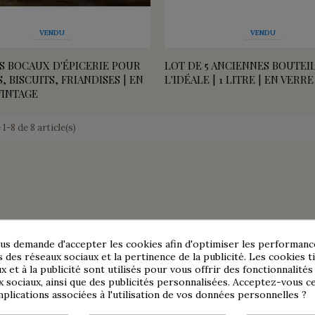
VENDU
VENDU
NS BOCAUX D'ÉPICERIE POUR
LOT DE 5 ANCIENNES BOUTEI
 BISCUITS, FRIANDISES | EN
L'IDÉALE | 1 LITRE | EN VERR
VINTAGE
 1-8 de 8 article(s)
us demande d'accepter les cookies afin d'optimiser les performance
s des réseaux sociaux et la pertinence de la publicité. Les cookies ti
x et à la publicité sont utilisés pour vous offrir des fonctionnalité
x sociaux, ainsi que des publicités personnalisées. Acceptez-vous c
implications associées à l'utilisation de vos données personnelles ?