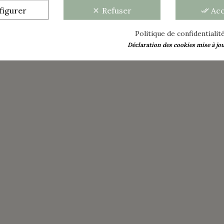
figurer
Refuser
Ac
clear
done_all
Politique de confidentialit
Déclaration des cookies mise à jour