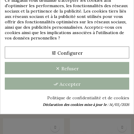
Consentement aux cookies
Ce magasin vous demande d'accepter les cookies afin
d'optimiser les performances, les fonctionnalités des réseaux
sociaux et la pertinence de la publicité. Les cookies tiers liés
aux réseaux sociaux et à la publicité sont utilisés pour vous
offrir des fonctionnalités optimisées sur les réseaux sociaux,
ainsi que des publicités personnalisées. Acceptez-vous ces
cookies ainsi que les implications associées à l'utilisation de
vos données personnelles ?
group_work
Configurer
tune
Refuser
clear
VENDU
VENDU
Accepter
done_all
ANCIENNE DÎNETTE DE
ANCIENNE DÎNETTE | MINIS
POUPÉE | EN PORCELAINE |
POTS À CONFITURE DE
Politique de confidentialité et de cookies
GERMANY
DÎNETTE | COLLECTION |
Déclaration des cookies mise à jour le :
14/03/2026
JOUET ANCIEN