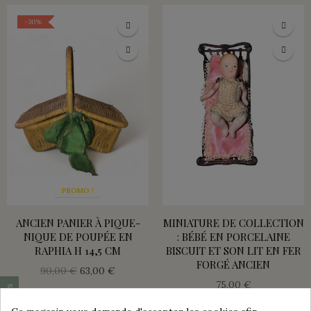
-30%
PROMO !
ANCIEN PANIER À PIQUE-
MINIATURE DE COLLECTION
NIQUE DE POUPÉE EN
: BÉBÉ EN PORCELAINE
RAPHIA H 14,5 CM
BISCUIT ET SON LIT EN FER
FORGÉ ANCIEN
90,00 €
63,00 €
75,00 €