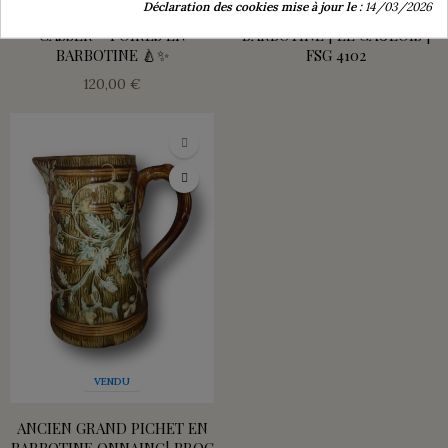
Déclaration des cookies mise à jour le :
14/03/2026
ANCIENNE TIRELIRE À
ANCIEN PICHET COQ EN
CASSER – POIRES EN
BARBOTINE | LE GAULOIS |
BARBOTINE 🍐✨
FSG 4102
120,00 €
VENDU
ANCIEN GRAND PICHET EN
BARBOTINE ONNAING| BROC