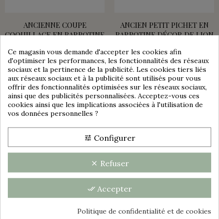
ANCIENNE COUPE
ANCIEN PETIT PICHET EN
COQUILLAGE EN BARBOTINE
BARBOTINE DÉCOR DE LION
CHOISY LE ROI CIRCA 1890
40,00 €
Ce magasin vous demande d'accepter les cookies afin
Consentement aux cookies
170,00 €
d'optimiser les performances, les fonctionnalités des réseaux
sociaux et la pertinence de la publicité. Les cookies tiers liés
aux réseaux sociaux et à la publicité sont utilisés pour vous
offrir des fonctionnalités optimisées sur les réseaux sociaux,
ainsi que des publicités personnalisées. Acceptez-vous ces
cookies ainsi que les implications associées à l'utilisation de
vos données personnelles ?
group_work
Configurer
tune
Refuser
clear
Accepter
done_all
VENDU
Politique de confidentialité et de cookies