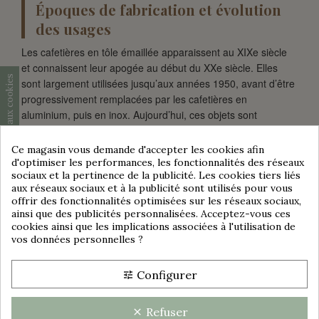
Époques de fabrication et évolution
des usages
Les cafetières en tôle émaillée apparaissent au XIXe siècle
et connaissent leur apogée au début du XXe siècle. Elles
Consentement aux cookies
sont largement utilisées jusqu’aux années 1950, avant d’être
progressivement remplacées par les cafetières en
aluminium, puis en inox. Aujourd’hui, ces objets sont
recherchés pour leur authenticité et leur charme nostalgique.
Ce magasin vous demande d'accepter les cookies afin
d'optimiser les performances, les fonctionnalités des réseaux
sociaux et la pertinence de la publicité. Les cookies tiers liés
aux réseaux sociaux et à la publicité sont utilisés pour vous
Comment les intégrer dans une
offrir des fonctionnalités optimisées sur les réseaux sociaux,
group_work
ainsi que des publicités personnalisées. Acceptez-vous ces
décoration intérieure ?
cookies ainsi que les implications associées à l'utilisation de
vos données personnelles ?
Elles trouvent facilement leur place dans un style
rétro ou campagne chic :
Configurer
tune
🌸
En vase :
transformez une cafetière en tôle en
un vase original pour des fleurs séchées ou
fraîches.
Refuser
clear