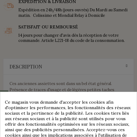
EXPÉDITION & LIVRAISON
Expédition en 24h/48h (jours ouvrés) Du Mardi au Samedi
matin. Colissimo et Mondial Relay à Domicile
SATISFAIT OU REMBOURSÉ
14 jours pour changer d'avis dés la réception de votre
commande. Article L221-18 du code de la consommation.
DESCRIPTION
Ces anciennes assiettes sont dans un bel état général.
Présence de traces d'usage et de légères petites taches
causées par le temps passé.
Consentement aux cookies
Ce magasin vous demande d'accepter les cookies afin
Pas de fêle, pas d'ébréchure.
d'optimiser les performances, les fonctionnalités des réseaux
Ces anciennes assiettes sont estampillées de dessous Villeroy
sociaux et la pertinence de la publicité. Les cookies tiers liés
& Boch.
aux réseaux sociaux et à la publicité sont utilisés pour vous
Décor floral bleu.
offrir des fonctionnalités optimisées sur les réseaux sociaux,
Diamètre : 24 cm
ainsi que des publicités personnalisées. Acceptez-vous ces
cookies ainsi que les implications associées à l'utilisation de