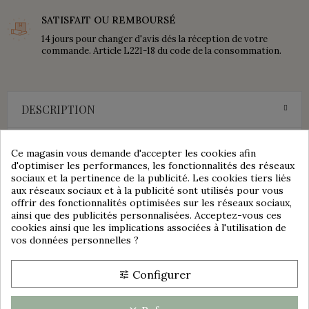
SATISFAIT OU REMBOURSÉ
14 jours pour changer d'avis dés la réception de votre
commande. Article L221-18 du code de la consommation.
DESCRIPTION
Consentement aux cookies
Ce magnifique grand plat rond est dans un très bel état
Ce magasin vous demande d'accepter les cookies afin
général.
d'optimiser les performances, les fonctionnalités des réseaux
Très beau décor de moulin en camaïeu bleu.
sociaux et la pertinence de la publicité. Les cookies tiers liés
En quasi parfait état, présence de rayures au dos du plat.
aux réseaux sociaux et à la publicité sont utilisés pour vous
offrir des fonctionnalités optimisées sur les réseaux sociaux,
Ce plat est accompagné d'un système d'accroche murale prévu
ainsi que des publicités personnalisées. Acceptez-vous ces
pour les assiettes et plats de collection ou décoratifs.
cookies ainsi que les implications associées à l'utilisation de
Il est estampillé dessous : M R L BOCH DELFT'S
vos données personnelles ?
Dimensions :
group_work
Diamètre : 40 cm
Configurer
tune
Idée déco ou utilisation :