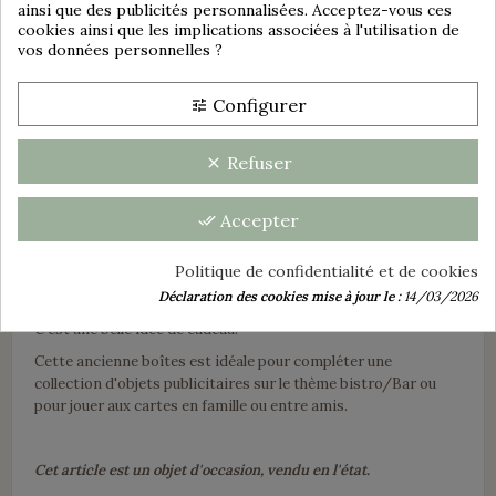
ainsi que des publicités personnalisées. Acceptez-vous ces
cookies ainsi que les implications associées à l'utilisation de
Dimensions de la boîte :
vos données personnelles ?
group_work
Configurer
tune
Longueur : 11,8 cm
Largeur : 6,5 cm
Refuser
clear
Épaisseur : 2,8 cm
Accepter
done_all
Idée déco ou utilisation :
Politique de confidentialité et de cookies
Déclaration des cookies mise à jour le :
14/03/2026
C'est une belle idée de cadeau.
Cette ancienne boîtes est idéale pour compléter une
collection d'objets publicitaires sur le thème bistro/Bar ou
pour jouer aux cartes en famille ou entre amis.
Cet article est un objet d'occasion, vendu en l'état.