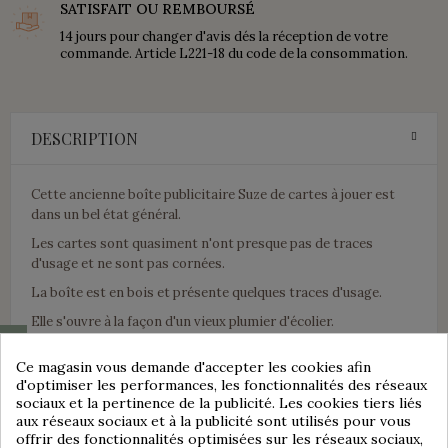
SATISFAIT OU REMBOURSÉ
14 jours pour changer d'avis dés la réception de votre
commande. Article L221-18 du code de la consommation.
DESCRIPTION
Cette ancienne boîte publicitaire Suze de cartes à jouer est
dans un bel état général.
Les cartes sont quasiment n'ont presque pas de traces
d'usage et ne sont pas cornées.
La boîte est en bois et présente quelques traces d'usage.
Elle s'ouvre à la façon d'un vieux plumier d'écolier.
Consentement aux cookies
Publicité pour SUZE à la Gentiane.
Ce magasin vous demande d'accepter les cookies afin
Les 52 cartes ont toutes le même décor sur le thème de la
d'optimiser les performances, les fonctionnalités des réseaux
chasse.
sociaux et la pertinence de la publicité. Les cookies tiers liés
aux réseaux sociaux et à la publicité sont utilisés pour vous
Elles sont vraiment très jolies.
offrir des fonctionnalités optimisées sur les réseaux sociaux,