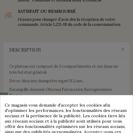
matin. Colissimo et Mondial Relay à Domicile
SATISFAIT OU REMBOURSÉ
14 jours pour changer d'avis dés la réception de votre
commande. Article L221-18 du code de la consommation.
DESCRIPTION
Ce plateau est composé de 3 compartiments et est dans un
très bel état général.
Décor Alsacien champêtre signé H.Loux.
Estampillé dessous Obernai Faïenceries Sarreguemines
France.
Consentement aux cookies
A noter quelques défaut de fabrication sur le pourtour et
Ce magasin vous demande d'accepter les cookies afin
traces d'usage dessous.
d'optimiser les performances, les fonctionnalités des réseaux
sociaux et la pertinence de la publicité. Les cookies tiers liés
aux réseaux sociaux et à la publicité sont utilisés pour vous
offrir des fonctionnalités optimisées sur les réseaux sociaux,
Ses dimensions
ainsi que des publicités personnalisées. Acceptez-vous ces