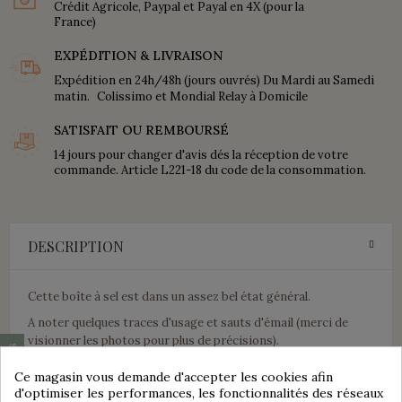
Crédit Agricole, Paypal et Payal en 4X (pour la
France)
EXPÉDITION & LIVRAISON
Expédition en 24h/48h (jours ouvrés) Du Mardi au Samedi
matin. Colissimo et Mondial Relay à Domicile
SATISFAIT OU REMBOURSÉ
14 jours pour changer d'avis dés la réception de votre
commande. Article L221-18 du code de la consommation.
DESCRIPTION
Cette boîte à sel est dans un assez bel état général.
A noter quelques traces d'usage et sauts d'émail (merci de
visionner les photos pour plus de précisions).
De belle taille, sa hauteur est de 24,3 cm et sa largeur est de
Ce magasin vous demande d'accepter les cookies afin
16,3 cm.
d'optimiser les performances, les fonctionnalités des réseaux