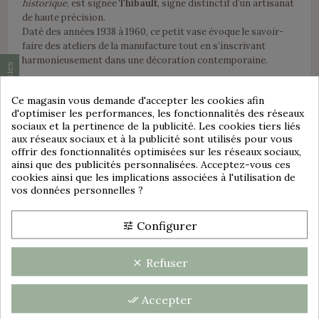
historique
, est signée
Thibault
, signe distinctif d’un artisanat
de haute précision.
Daté des années 1938 à 1960, ce petit vase évoque le savoir-
faire des ateliers de la manufacture tout en s’inscrivant
harmonieusement dans une décoration contemporaine.
Consentement aux cookies
Caractéristiques
Ce magasin vous demande d'accepter les cookies afin
Matériau :
Faïence
d'optimiser les performances, les fonctionnalités des réseaux
Couleur :
Bleu
sociaux et la pertinence de la publicité. Les cookies tiers liés
État :
Très bon état, pas de fêle, pas de choc, présence
aux réseaux sociaux et à la publicité sont utilisés pour vous
dans le fond intérieur et sur l'extérieur à peine
offrir des fonctionnalités optimisées sur les réseaux sociaux,
perceptibles de défauts de cuisson.
ainsi que des publicités personnalisées. Acceptez-vous ces
Style :
Chic
cookies ainsi que les implications associées à l'utilisation de
Signature :
Thibault
group_work
vos données personnelles ?
Époque :
Années 1938 à1960 d'après estampille.
Dimensions :
Hauteur 12,5 cm - Diamètre : 5,7 cm
Configurer
tune
Pourquoi cette pièce vous séduira
Refuser
clear
Ce vase s’impose comme une pièce maîtresse capable de
donner du caractère à une
entrée contemporaine
, une
salle à
manger
lumineuse ou une
bibliothèque
chaleureuse.
Accepter
done_all
La
faïence
et le
décor Renaissance
bleu créent un rapport