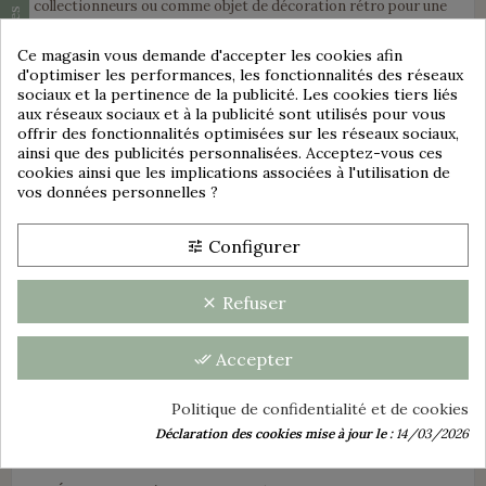
collectionneurs ou comme objet de décoration rétro pour une
Consentement aux cookies
chambre d’enfant.
Ce magasin vous demande d'accepter les cookies afin
Un bel exemple de l’élégance française au service de la
d'optimiser les performances, les fonctionnalités des réseaux
petite enfance.
sociaux et la pertinence de la publicité. Les cookies tiers liés
Caractéristiques :
aux réseaux sociaux et à la publicité sont utilisés pour vous
offrir des fonctionnalités optimisées sur les réseaux sociaux,
🍼
Marque :
BABY LONGWY – France
ainsi que des publicités personnalisées. Acceptez-vous ces
cookies ainsi que les implications associées à l'utilisation de
🍽️
Contenu :
vos données personnelles ?
group_work
1 assiette plate N° de modèle : D.2393 - Diamètre 21,5
cm
Configurer
tune
1 assiette creuse N° de modèle : D.2393 - Diamètre 18
cm
1 verre N° de modèle : D2303 - Hauteur 7,8 cm -
Refuser
clear
Diamètre du haut 5,5 cm
1 coquetier N° de modèle : D. 2393 - Hauteur 6,5 cm
Accepter
done_all
🎨
Décor émaillé :
Illustrations enfantines / animaux sur fond
vieux rose
Politique de confidentialité et de cookies
⚪
Matière :
Faïence
Déclaration des cookies mise à jour le :
14/03/2026
🇫🇷
Origine :
Fabrication française – Manufacture de Longwy