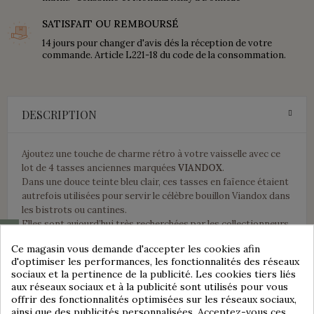
SATISFAIT OU REMBOURSÉ
14 jours pour changer d'avis dés la réception de votre
commande. Article L221-18 du code de la consommation.
DESCRIPTION
Ajoutez une touche de charme rétro à votre vaisselle avec ce
lot de 4 tasses anciennes marquées
VIANDOX
.
Dans une douce teinte bleu clair, ces tasses en faïence étaient
autrefois utilisées pour servir le célèbre bouillon Viandox dans
les bistrots ou cantines.
Elles sont aujourd’hui très recherchées par les collectionneurs
Consentement aux cookies
et les amateurs de décoration vintage.
Ce magasin vous demande d'accepter les cookies afin
Caractéristiques :
d'optimiser les performances, les fonctionnalités des réseaux
sociaux et la pertinence de la publicité. Les cookies tiers liés
☕
Objet :
Tasses publicitaires anciennes
aux réseaux sociaux et à la publicité sont utilisés pour vous
🔤
Marque :
VIANDOX
offrir des fonctionnalités optimisées sur les réseaux sociaux,
🎨
Couleur :
Bleu clair avec inscription bleu Roi
ainsi que des publicités personnalisées. Acceptez-vous ces