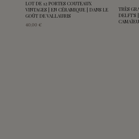
LOT DE 12 PORTES COUTEAUX
TRÈS GR
VINTAGES | EN CÉRAMIQUE | DANS LE
DELFT'S
GOÛT DE VALLAURIS
CAMAÏEU
40,00 €