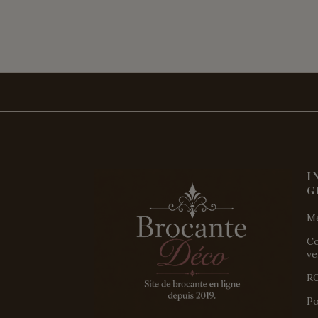
I
G
Me
Co
ve
R
Po