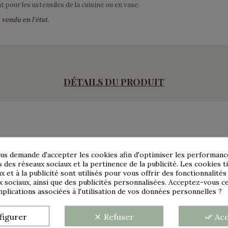
pour les ustensiles de la cuisine ou en vase.
 vendu en l'état.
DÉTAILS DU PRODUIT
us demande d'accepter les cookies afin d'optimiser les performance
s des réseaux sociaux et la pertinence de la publicité. Les cookies ti
Tôle émaillée
x et à la publicité sont utilisés pour vous offrir des fonctionnalité
x sociaux, ainsi que des publicités personnalisées. Acceptez-vous c
16,5 cm
implications associées à l'utilisation de vos données personnelles ?
14,5 cm
figurer
Refuser
Ac
clear
done_all
Blanc