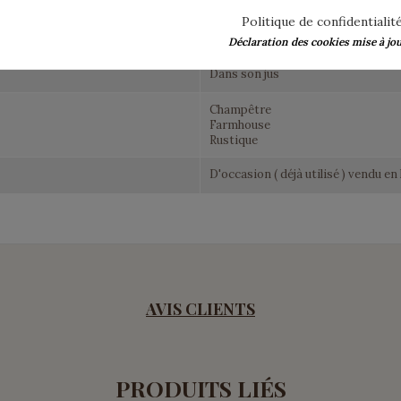
Bleu
Politique de confidentialit
Rouge
Vert
Déclaration des cookies mise à jour
Dans son jus
Champêtre
Farmhouse
Rustique
D'occasion ( déjà utilisé ) vendu en 
AVIS CLIENTS
PRODUITS LIÉS