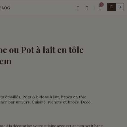
0
0
BLOG
c ou Pot à lait en tôle
 cm
ts émaillés
Pots & bidons à lait
Brocs en tôle
ner par univers
Cuisine
Pichets et brocs
Déco,
ge à la décoration votre cuisine avec cet ancien petit broc