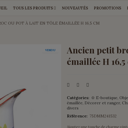
EIL
TOUS LES PRODUITS
NOUVEAUTÉS
PROMOTIONS
ROC OU POT À LAIT EN TÔLE ÉMAILLÉE H 16,5 CM
Ancien petit bro
VENDU
émaillée H 16,5
Catégories:
♔ E-boutique
Obje
émaillée
Décorer et ranger
Chi
divers
Référence:
75DMM241532
Ajoutez une touche de charme vinta