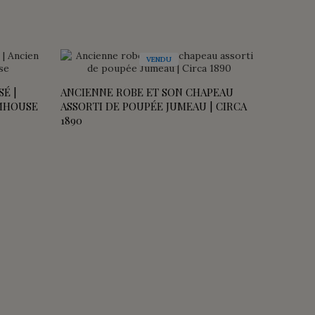
VENDU
SÉ |
ANCIENNE ROBE ET SON CHAPEAU
ANCIEN 
RMHOUSE
ASSORTI DE POUPÉE JUMEAU | CIRCA
VERTE 
1890