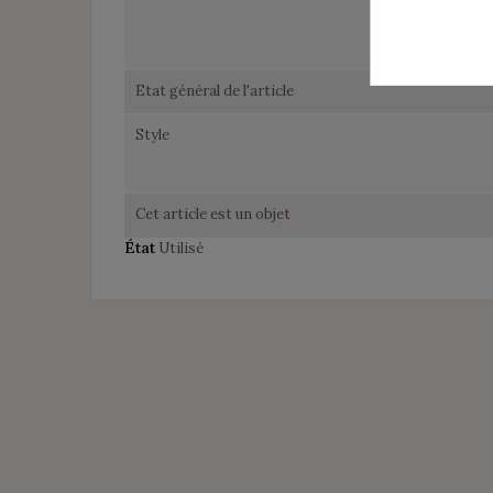
Etat général de l'article
Style
Cet article est un objet
État
Utilisé