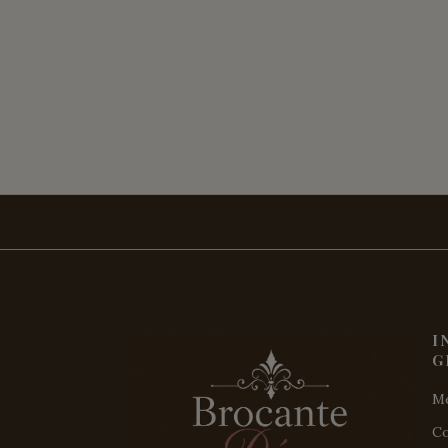
I
G
Me
Co