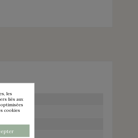
s, les
ers liés aux
s optimisées
es cookies
cepter