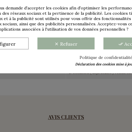
us demande d'accepter les cookies afin d'optimiser les performance
s des réseaux sociaux et la pertinence de la publicité. Les cookies ti
x et à la publicité sont utilisés pour vous offrir des fonctionnalité
x sociaux, ainsi que des publicités personnalisées. Acceptez-vous c
Faïence
implications associées à l'utilisation de vos données personnelles ?
25,5 cm
figurer
Refuser
Ac
clear
done_all
Ivoire
Politique de confidentialit
Bon état
Déclaration des cookies mise à jour
D'occasion ( déjà utilisé ) vendu en 
AVIS CLIENTS