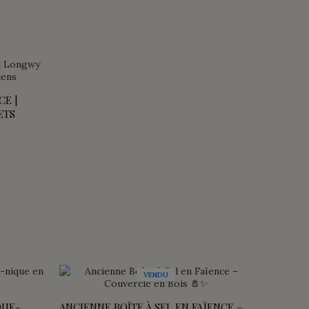
CE |
ETS
VENDU
QUE-
ANCIENNE BOÎTE À SEL EN FAÏENCE –
ANCIEN 