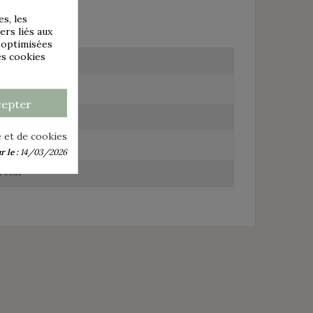
s, les
ers liés aux
s optimisées
es cookies
cepter
é et de cookies
 le :
14/03/2026
l'état