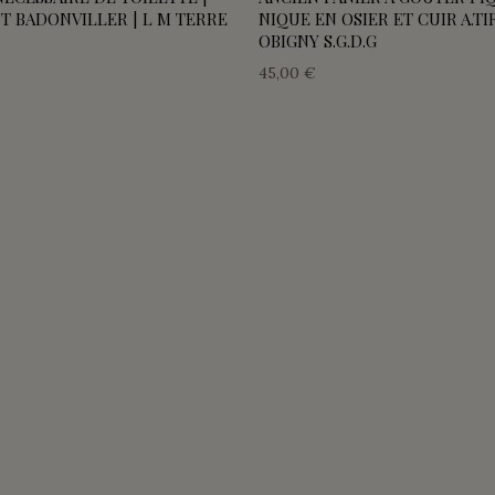
 T BADONVILLER | L M TERRE
NIQUE EN OSIER ET CUIR A.T
OBIGNY S.G.D.G
45,00 €