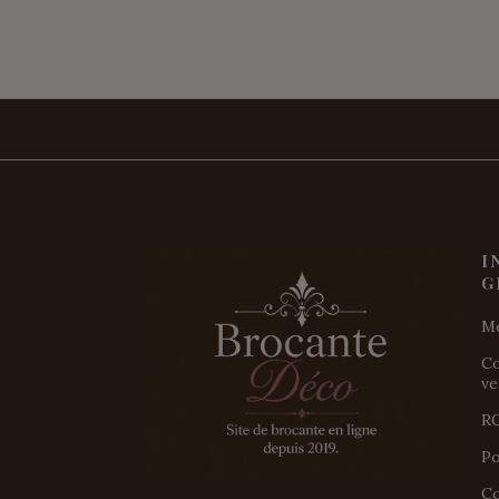
I
G
Me
Co
ve
R
Po
Co