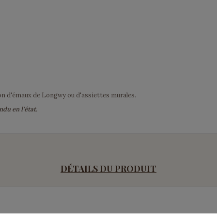
ion d'émaux de Longwy ou d'assiettes murales.
ndu en l'état.
DÉTAILS DU PRODUIT