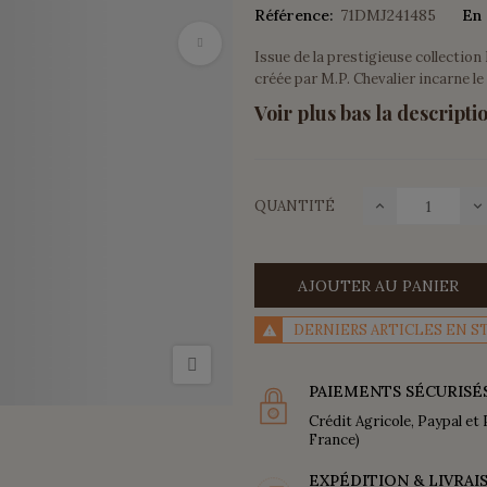
Référence:
71DMJ241485
En 
Issue de la prestigieuse collectio
créée par M.P. Chevalier incarne le 
Voir plus bas la descriptio
QUANTITÉ
AJOUTER AU PANIER
DERNIERS ARTICLES EN S
PAIEMENTS SÉCURISÉ
Crédit Agricole, Paypal et 
France)
EXPÉDITION & LIVRAI