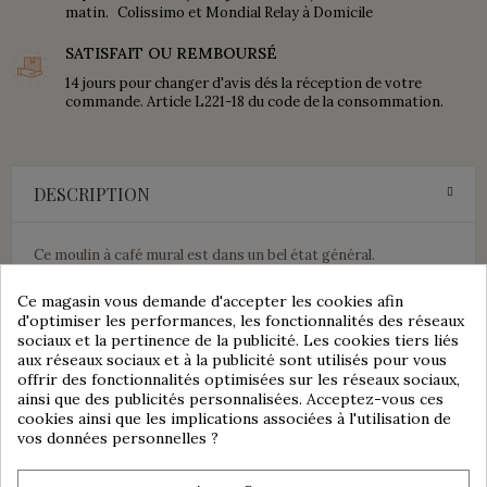
matin. Colissimo et Mondial Relay à Domicile
SATISFAIT OU REMBOURSÉ
14 jours pour changer d'avis dés la réception de votre
commande. Article L221-18 du code de la consommation.
DESCRIPTION
Ce moulin à café mural est dans un bel état général.
Il sera à nettoyer.
Consentement aux cookies
Le contenant en faïence est en bon état, pas de fêle, pas de
Ce magasin vous demande d'accepter les cookies afin
d'optimiser les performances, les fonctionnalités des réseaux
choc et pas d'ébréchure.
sociaux et la pertinence de la publicité. Les cookies tiers liés
Le pot de réception en verre est en très bon état également
aux réseaux sociaux et à la publicité sont utilisés pour vous
et est d'origine.
offrir des fonctionnalités optimisées sur les réseaux sociaux,
La manivelle tourne très bien.
ainsi que des publicités personnalisées. Acceptez-vous ces
Ce moulin à café est marqué sur la fonte : AS BREVETÉ S.G.D.G
cookies ainsi que les implications associées à l'utilisation de
Le contenant en faïence est maintenu par une sorte de boulon
vos données personnelles ?
à la plaque de bois.
group_work