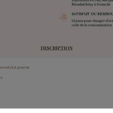
Expédition en 24h/48h (jo
Mondial Relay à Domicile
SATISFAIT OU REMBO
14 jours pour changer d'av
code de la consommation.
DESCRIPTION
ès bel état général.
e.