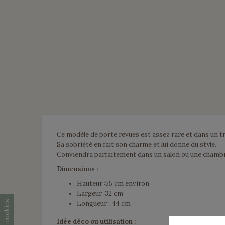
Ce modèle de porte revues est assez rare et dans un tr
Sa sobriété en fait son charme et lui donne du style.
Conviendra parfaitement dans un salon ou une chambr
Dimensions :
Hauteur :55 cm environ
Largeur :32 cm
Longueur : 44 cm
Idée déco ou utilisation :