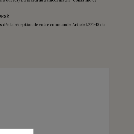
urs ouvrés) Du Mardi au Samedi matin. Colissimo et
URSÉ
is dés la réception de votre commande. Article L221-18 du