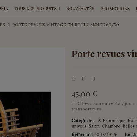
EIL
TOUS LES PRODUITS
NOUVEAUTÉS
PROMOTIONS
ES
PORTE REVUES VINTAGE EN ROTIN ANNÉE 60/70
Porte revues vi
45,00 €
TTC
Livraison entre 2 à 7 jour
transporteurs
Catégories:
♔ E-boutique
Roti
univers
Salon
Chambre
Belles 
Référence:
30DA19126
En st