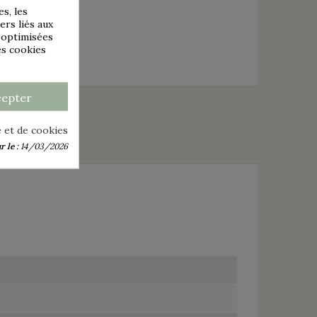
s, les
ers liés aux
s optimisées
es cookies
cepter
é et de cookies
 le :
14/03/2026