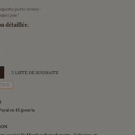
uperbe porte revues !
nquez pas !
on détaillée.
LISTE DE SOUHAITS
TOCK
S
Payal en 4X (pour la
SON