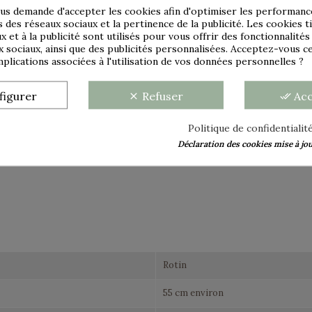
us demande d'accepter les cookies afin d'optimiser les performance
mais pourra également intégrer une décoration moderne.
s des réseaux sociaux et la pertinence de la publicité. Les cookies ti
x et à la publicité sont utilisés pour vous offrir des fonctionnalité
x sociaux, ainsi que des publicités personnalisées. Acceptez-vous c
 vendu dans l'état.
implications associées à l'utilisation de vos données personnelles ?
figurer
Refuser
Ac
clear
done_all
Politique de confidentialit
DÉTAILS DU PRODUIT
Déclaration des cookies mise à jour
Rotin
55 cm environ