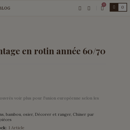
0
0
BLOG
ntage en rotin année 60/70
s ouvrés voir plus pour l'union européenne selon les
ns, bambou, osier
Décorer et ranger
Chiner par
pièces
ock:
1 Article