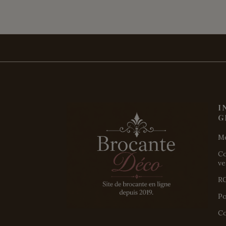
I
G
Me
Co
ve
R
Po
Co