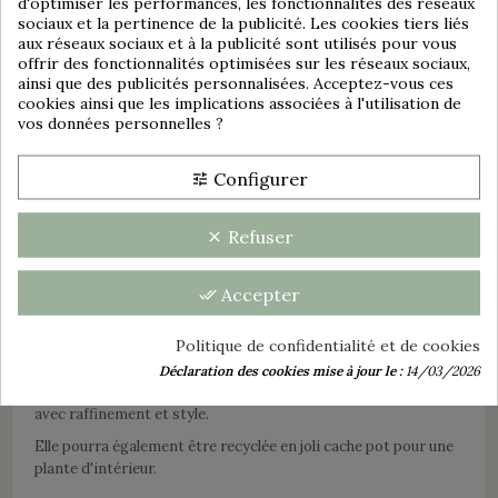
Consentement aux cookies
:
d'optimiser les performances, les fonctionnalités des réseaux
sociaux et la pertinence de la publicité. Les cookies tiers liés
SOCIÉTÉ AMANDINOISE
aux réseaux sociaux et à la publicité sont utilisés pour vous
offrir des fonctionnalités optimisées sur les réseaux sociaux,
ST AMAND - NORD
ainsi que des publicités personnalisées. Acceptez-vous ces
"ANÉMONE"
cookies ainsi que les implications associées à l'utilisation de
vos données personnelles ?
group_work
Dimensions :
Configurer
tune
Hauteur : +/- 22,5 cm
Refuser
clear
Diamètre : extérieur : 19 cm - intérieur : 17,7 cm
Accepter
done_all
Idée déco ou utilisation :
Politique de confidentialité et de cookies
Déclaration des cookies mise à jour le :
14/03/2026
Cette très jolie soupière complètera la décoration de votre
avec raffinement et style.
Elle pourra également être recyclée en joli cache pot pour une
plante d'intérieur.