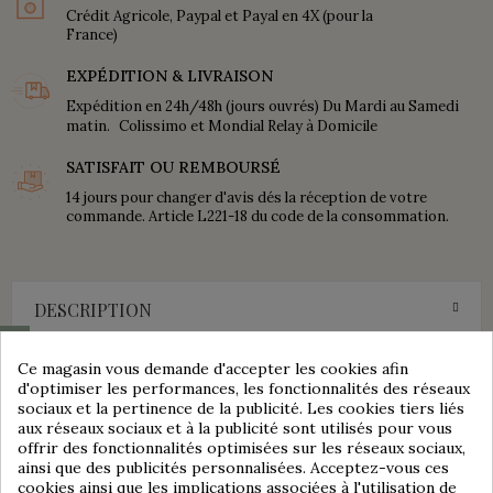
Crédit Agricole, Paypal et Payal en 4X (pour la
France)
EXPÉDITION & LIVRAISON
Expédition en 24h/48h (jours ouvrés) Du Mardi au Samedi
matin. Colissimo et Mondial Relay à Domicile
SATISFAIT OU REMBOURSÉ
14 jours pour changer d'avis dés la réception de votre
commande. Article L221-18 du code de la consommation.
DESCRIPTION
Consentement aux cookies
Ce magasin vous demande d'accepter les cookies afin
Cette ancienne boîte publicitaire est dans un bel état général.
d'optimiser les performances, les fonctionnalités des réseaux
Présence de traces d'usage et du temps passé.
sociaux et la pertinence de la publicité. Les cookies tiers liés
Elle est en tôle lithographiée avec un décor en léger relief.
aux réseaux sociaux et à la publicité sont utilisés pour vous
Idéale pour une collection, car assez rare dans cet état de
offrir des fonctionnalités optimisées sur les réseaux sociaux,
conservation.
ainsi que des publicités personnalisées. Acceptez-vous ces
Elle est marquée dessous USINES ALIMENTA - Côte d'Or -
cookies ainsi que les implications associées à l'utilisation de