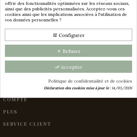
offrir des fonctionnalités optimisées sur les réseaux sociaux,
ainsi que des publicités personnalisées. Acceptez-vous ces
cookies ainsi que les implications associées à l'utilisation de
Consentement aux cookies
vos données personnelles ?
Configurer
tune
Refuser
clear
Accepter
group_work
done_all
Politique de confidentialité et de cookies
INFORMATIONS GÉNÉRALES
Déclaration des cookies mise à jour le :
14/03/2026
COMPTE
PLUS
SERVICE CLIENT